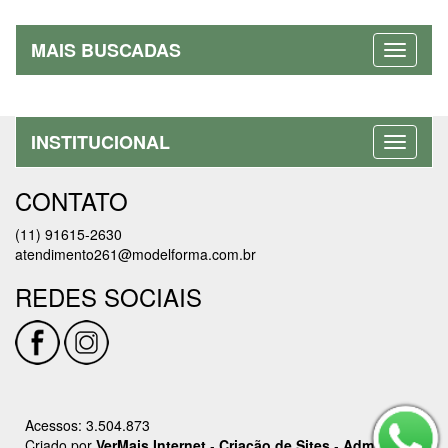
MAIS BUSCADAS
INSTITUCIONAL
CONTATO
(11) 91615-2630
atendimento261@modelforma.com.br
REDES SOCIAIS
Acessos: 3.504.873
Criado por
VerMais Internet
-
Criação de Sites
-
Admin